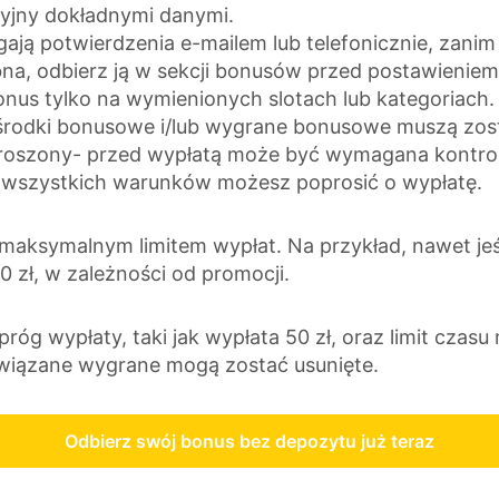
cyjny dokładnymi danymi.
ają potwierdzenia e-mailem lub telefonicznie, zanim
ebna, odbierz ją w sekcji bonusów przed postawienie
bonus tylko na wymienionych slotach lub kategoriach.
środki bonusowe i/lub wygrane bonusowe muszą zos
poproszony- przed wypłatą może być wymagana kontro
 wszystkich warunków możesz poprosić o wypłatę.
maksymalnym limitem wypłat. Na przykład, nawet jeś
 zł, w zależności od promocji.
próg wypłaty, taki jak wypłata 50 zł, oraz limit czas
 powiązane wygrane mogą zostać usunięte.
Odbierz swój bonus bez depozytu już teraz