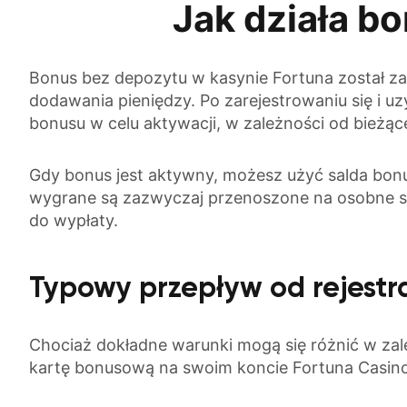
Jak działa b
Bonus bez depozytu w kasynie Fortuna został z
dodawania pieniędzy. Po zarejestrowaniu się i 
bonusu w celu aktywacji, w zależności od bieżąc
Gdy bonus jest aktywny, możesz użyć salda bon
wygrane są zazwyczaj przenoszone na osobne s
do wypłaty.
Typowy przepływ od rejestr
Chociaż dokładne warunki mogą się różnić w zal
kartę bonusową na swoim koncie Fortuna Casino p