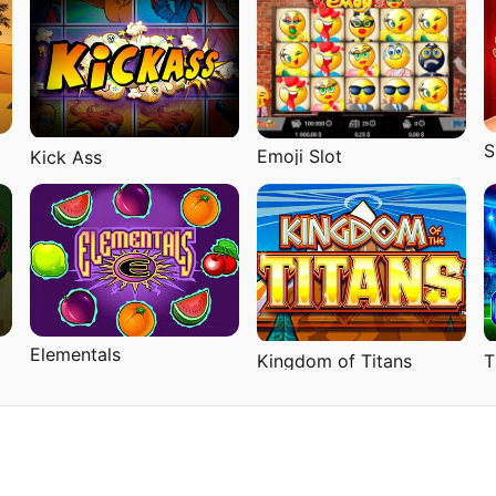
S
Emoji Slot
Kick Ass
Elementals
Kingdom of Titans
T