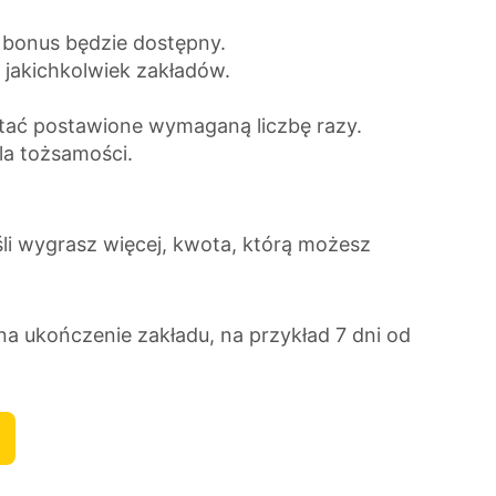
 bonus będzie dostępny.
m jakichkolwiek zakładów.
tać postawione wymaganą liczbę razy.
la tożsamości.
li wygrasz więcej, kwota, którą możesz
u na ukończenie zakładu, na przykład 7 dni od