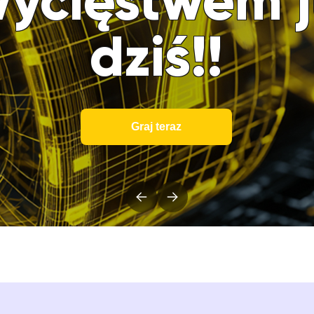
ycięstwem j
dziś!!
Graj teraz