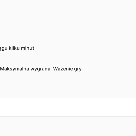
ągu kilku minut
, Maksymalna wygrana, Ważenie gry
weryfikacji konta
ć zapewnić