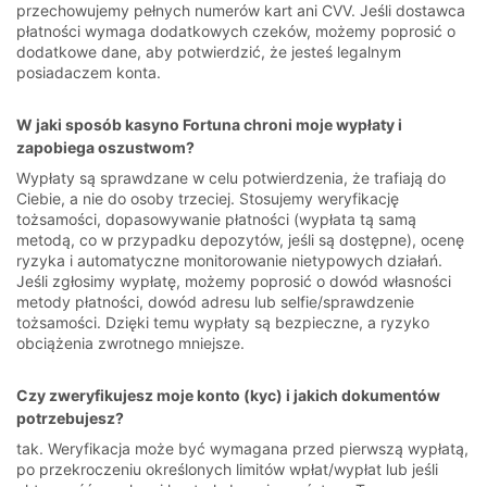
przechowujemy pełnych numerów kart ani CVV. Jeśli dostawca
płatności wymaga dodatkowych czeków, możemy poprosić o
dodatkowe dane, aby potwierdzić, że jesteś legalnym
posiadaczem konta.
W jaki sposób kasyno Fortuna chroni moje wypłaty i
zapobiega oszustwom?
Wypłaty są sprawdzane w celu potwierdzenia, że trafiają do
Ciebie, a nie do osoby trzeciej. Stosujemy weryfikację
tożsamości, dopasowywanie płatności (wypłata tą samą
metodą, co w przypadku depozytów, jeśli są dostępne), ocenę
ryzyka i automatyczne monitorowanie nietypowych działań.
Jeśli zgłosimy wypłatę, możemy poprosić o dowód własności
metody płatności, dowód adresu lub selfie/sprawdzenie
tożsamości. Dzięki temu wypłaty są bezpieczne, a ryzyko
obciążenia zwrotnego mniejsze.
Czy zweryfikujesz moje konto (kyc) i jakich dokumentów
potrzebujesz?
tak. Weryfikacja może być wymagana przed pierwszą wypłatą,
po przekroczeniu określonych limitów wpłat/wypłat lub jeśli