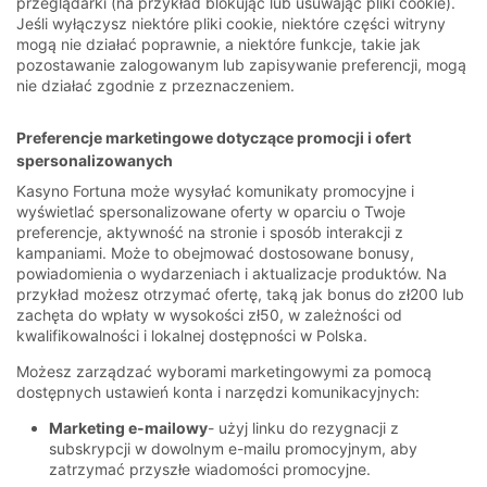
przeglądarki (na przykład blokując lub usuwając pliki cookie).
Jeśli wyłączysz niektóre pliki cookie, niektóre części witryny
mogą nie działać poprawnie, a niektóre funkcje, takie jak
pozostawanie zalogowanym lub zapisywanie preferencji, mogą
nie działać zgodnie z przeznaczeniem.
Preferencje marketingowe dotyczące promocji i ofert
spersonalizowanych
Kasyno Fortuna może wysyłać komunikaty promocyjne i
wyświetlać spersonalizowane oferty w oparciu o Twoje
preferencje, aktywność na stronie i sposób interakcji z
kampaniami. Może to obejmować dostosowane bonusy,
powiadomienia o wydarzeniach i aktualizacje produktów. Na
przykład możesz otrzymać ofertę, taką jak bonus do zł200 lub
zachęta do wpłaty w wysokości zł50, w zależności od
kwalifikowalności i lokalnej dostępności w Polska.
Możesz zarządzać wyborami marketingowymi za pomocą
dostępnych ustawień konta i narzędzi komunikacyjnych:
Marketing e-mailowy
- użyj linku do rezygnacji z
subskrypcji w dowolnym e-mailu promocyjnym, aby
zatrzymać przyszłe wiadomości promocyjne.