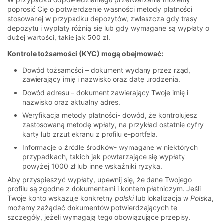
poprosić Cię o potwierdzenie własności metody płatności
stosowanej w przypadku depozytów, zwłaszcza gdy trasy
depozytu i wypłaty różnią się lub gdy wymagane są wypłaty o
dużej wartości, takie jak 500 zł.
Kontrole tożsamości (KYC) mogą obejmować:
Dowód tożsamości – dokument wydany przez rząd,
zawierający imię i nazwisko oraz datę urodzenia.
Dowód adresu – dokument zawierający Twoje imię i
nazwisko oraz aktualny adres.
Weryfikacja metody płatności- dowód, że kontrolujesz
zastosowaną metodę wpłaty, na przykład ostatnie cyfry
karty lub zrzut ekranu z profilu e-portfela.
Informacje o źródle środków- wymagane w niektórych
przypadkach, takich jak powtarzające się wypłaty
powyżej 1000 zł lub inne wskaźniki ryzyka.
Aby przyspieszyć wypłaty, upewnij się, że dane Twojego
profilu są zgodne z dokumentami i kontem płatniczym. Jeśli
Twoje konto wskazuje konkretny
polski
lub lokalizacja w
Polska
,
możemy zażądać dokumentów potwierdzających te
szczegóły, jeżeli wymagają tego obowiązujące przepisy.