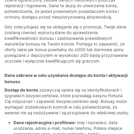
rejestracji i logowania. Dane te służą do utworzenia konta,
potwierdzenia, że jesteś prawowitym posiadaczem konta i
ochrony dostępu przed nieautoryzowaną aktywnością.
Gdy zdecydujesz się na ubieganie się o promocje, Twoje dane
zostaną również wykorzystane do sprawdzenia
kwalifikowalności bonusu i zastosowania prawidłowych
warunków bonusu na Twoim koncie. Pomaga to zapewnić, że
oferty takie jak bonus powitalny do zł200 lub darmowe spiny
powiązane z depozytem w wysokości zł20 będą przyznawane
uczciwie i wyłącznie kwalifikującym się graczom.
Dane zebrane w celu uzyskania dostępu do konta i aktywacji
bonusu
Dostęp do konta
zazwyczaj opiera się na identyfikatorach i
sygnałach bezpieczeństwa, które pozwalają kasynu Fortuna
Cię rozpoznać i zapewnić bezpieczeństwo sesji.
Bonusy
może
wymagać dodatkowych kontroli w celu potwierdzenia, że
awanse nie są nadużywane i są przypisane do właściwej osoby.
Dane rejestracyjne i profilowe:
imię i nazwisko, data
urodzenia, adres e-mail, numer telefonu, Polska miejsce
zamieszkania oraz, w razie potrzeby, polski.