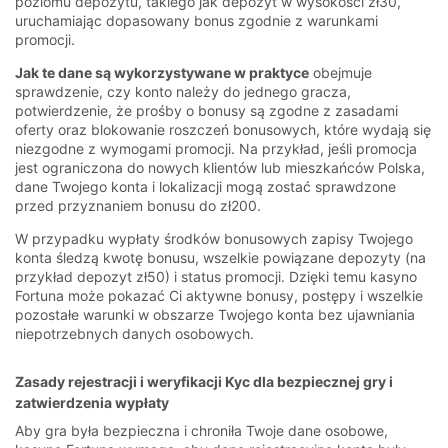
poziomu depozytu, takiego jak depozyt w wysokości zł30,
uruchamiając dopasowany bonus zgodnie z warunkami
promocji.
Jak te dane są wykorzystywane w praktyce
obejmuje
sprawdzenie, czy konto należy do jednego gracza,
potwierdzenie, że prośby o bonusy są zgodne z zasadami
oferty oraz blokowanie roszczeń bonusowych, które wydają się
niezgodne z wymogami promocji. Na przykład, jeśli promocja
jest ograniczona do nowych klientów lub mieszkańców Polska,
dane Twojego konta i lokalizacji mogą zostać sprawdzone
przed przyznaniem bonusu do zł200.
W przypadku wypłaty środków bonusowych zapisy Twojego
konta śledzą kwotę bonusu, wszelkie powiązane depozyty (na
przykład depozyt zł50) i status promocji. Dzięki temu kasyno
Fortuna może pokazać Ci aktywne bonusy, postępy i wszelkie
pozostałe warunki w obszarze Twojego konta bez ujawniania
niepotrzebnych danych osobowych.
Zasady rejestracji i weryfikacji Kyc dla bezpiecznej gry i
zatwierdzenia wypłaty
Aby gra była bezpieczna i chroniła Twoje dane osobowe,