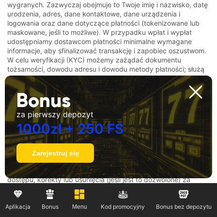
wygranych. Zazwyczaj obejmuje to Twoje imię i nazwisko, datę
urodzenia, adres, dane kontaktowe, dane urządzenia i
logowania oraz dane dotyczące płatności (tokenizowane lub
maskowane, jeśli to możliwe). W przypadku wpłat i wypłat
udostępniamy dostawcom płatności minimalne wymagane
informacje, aby sfinalizować transakcję i zapobiec oszustwom.
W celu weryfikacji (KYC) możemy zażądać dokumentu
tożsamości, dowodu adresu i dowodu metody płatności; służą
one do potwierdzenia Twojej tożsamości, spełnienia zasad
przeciwdziałania praniu pieniędzy, stosowania limitów i
Bonus
zwalniania wypłat. Wykorzystujemy również dane
bezpieczeństwa, takie jak adres IP, identyfikatory urządzeń i
za pierwszy depozyt
aktywność sesji, aby wykrywać przejęcie konta i nadużywanie
premii oraz egzekwować warunki premii (na przykład jedno
1000zł + 250 FS
konto na osobę, gospodarstwo domowe, urządzenie lub
metodę płatności). Jeśli grasz z Polska, możemy skorzystać z
kontroli lokalizacji i miejsca zamieszkania, aby potwierdzić
Zarejestruj się
kwalifikowalność i przestrzegać lokalnych ograniczeń. Możesz
zarządzać wyborami dotyczącymi prywatności i żądać
dostępu, korekty lub usunięcia (jeśli jest to dozwolone) za
pośrednictwem ustawień konta lub kontaktując się z naszym
wsparciem; zapisy związane z wypłatą mogą być
Aplikacja
przechowywane ze względów prawnych i audytowych. Aby
Bonus
Kod promocyjny
Bonus bez depozytu
Menu
chronić swoje konto, włącz 2FA, jeśli jest dostępne, użyj silnego,