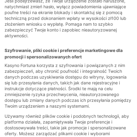
Jeśli podejrzewasz, że Twoje urządzenie zostało naruszone,
natychmiast zmień hasło, wyłącz powiadomienia ujawniające
poufne treści na ekranie blokady i skontaktuj się z pomocą
techniczną przed dokonaniem wpłaty w wysokości zł100 lub
złożeniem wniosku o wypłatę. Pomaga nam to szybko
zabezpieczyć Twoje konto i zapobiec nieautoryzowanej
aktywności.
Szyfrowanie, pliki cookie i preferencje marketingowe dla
promocji i spersonalizowanych ofert
Kasyno Fortuna korzysta z szyfrowania i powiązanych z nim
zabezpieczeń, aby chronić poufność i integralność Twoich
danych podczas uzyskiwania dostępu do witryny, logowania
się lub przesyłania danych, takich jak dane rejestracyjne i
instrukcje dotyczące płatności. Środki te mają na celu
zmniejszenie ryzyka przechwycenia, nieautoryzowanego
dostępu lub zmiany danych podczas ich przesyłania pomiędzy
Twoim urządzeniem a naszymi systemami.
Używamy również plików cookie i podobnych technologii, aby
platforma działała, zapamiętywała Twoje preferencje i
dostosowywała treści, takie jak promocje i spersonalizowane
oferty. Możesz zarządzać plikami cookie i wyborami