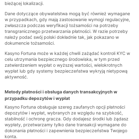
bieżącej lokalizacji.
Dane dotyczące obywatelstwa mogą być również wymagane
w przypadkach, gdy mają zastosowanie wymogi regulacyjne,
zwłaszcza podczas weryfikacji tożsamości na potrzeby
transgranicznego przetwarzania płatności. W razie potrzeby
należy podać swój polski dokładnie tak, jak pokazano w
dokumencie tożsamości.
Kasyno Fortuna może w każdej chwili zażądać kontroli KYC w
celu utrzymania bezpiecznego środowiska, w tym przed
zatwierdzeniem wypłat o wyższej wartości, wielokrotnych
wypłat lub gdy systemy bezpieczeństwa wykryją nietypową
aktywność.
Metody płatności i obsługa danych transakcyjnych w
przypadku depozytów i wypłat
Kasyno Fortuna obsługuje szereg zaufanych opcji płatności
depozytów i wypłat, wybranych ze względu na szybkość,
stabilność i ochronę gracza. Gdy dodajesz środki lub żądasz
wypłaty, przetwarzamy tylko dane transakcji wymagane do
dokonania płatności i zapewnienia bezpieczeństwa Twojego
konta.