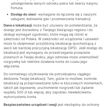
udostępniania danych odcisku palca lub twarzy kasynu
Fortuna.
Dostęp do sieci
- wymagane do łączenia się z naszymi
usługami, ładowania gier i przetwarzania transakcji.
Dane o lokalizacji
może być używany do potwierdzania, że
dostęp jest dozwolony z Twojego bieżącego regionu i do
obsługi wymagań zgodności, które mogą się różnić w
zależności od Polska. W zależności od urządzenia i ustawień
może to obejmować przybliżoną lokalizację (pochodzącą z
sieci) lub bardziej precyzyjną lokalizację (GPS). Jeśli dostęp do
lokalizacji jest wymagany do przestrzegania przepisów
prawnych w Twojej okolicy, jego odmowa może uniemożliwić
rozgrywkę lub niektóre działania konta do czasu jego
włączenia.
Do normalnego użytkowania nie potrzebujemy ciągłego
śledzenia Twojej lokalizacji. Tam, gdzie to możliwe, kontrole
lokalizacji są przeprowadzane tylko w kluczowych momentach,
takich jak logowanie, uruchomienie rozgrywki lub żądanie
wypłaty 500 zł lub więcej, aby zapobiec niewłaściwemu
wykorzystaniu konta.
Bezpieczeństwo urządzeń i sesji
jest niezbędny do ochrony